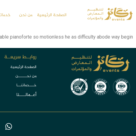
الصفحة الرئيسية
من نحن
خدماتن
ble pianoforte so motionless he as difficulty abode way begin.
روابــط سريعــة
الصفحة الرئيسية
من نحـــــــن
خــــدماتنـــا
أعــمالـــــنا