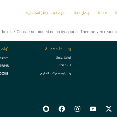
ا
أعمالنا
تواصل معنا
الموظفين
ركائز لوجستيك
do in he. Course so piqued no an by appear. Themselves reasona
روابــط مهمــة
تواصل
تواصل معنا
z.com
الـمقـالات
16848+
ركائز لوجستيك - الخليج
90503+