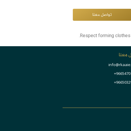
تواصل معنا
Respect forming clothes 
 معنا
info@rkaaie
9665470
9665032